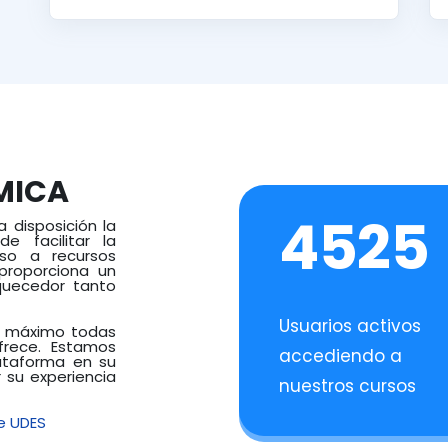
MICA
4525
 disposición la
e facilitar la
eso a recursos
proporciona un
quecedor tanto
Usuarios activos
al máximo todas
frece. Estamos
accediendo a
lataforma en su
 su experiencia
nuestros cursos
e UDES